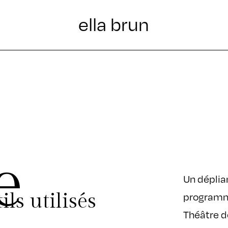
ella brun
e
Un déplia
programm
ils utilisés
Théâtre d