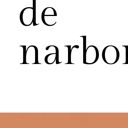
de
narbo